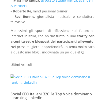
–
Massimo Melica
,
avvocato Studio Melica, Scandelin
& Partners
–
Roberto Re
, mind personal trainer
–
Red Ronnie
, giornalista musicale e conduttore
televisivo.
Moltissimi gli spunti di riflessione sul futuro di
internet in Italia, che ho riassunto in uno
storify con
alcuni tweet e blogpost dei partecipanti all’evento
.
Nei prossimi giorni approfondirò un tema molto caro
a questo mio blog… indovinate un po’ quale! 😉
Ultimi Articoli
Social CEO italiani B2C: le Top Voice dominano
il ranking LinkedIn