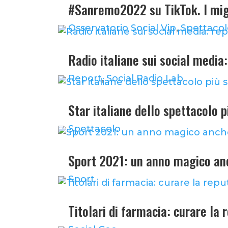
#Sanremo2022 su TikTok. I migl
Osservatorio Social Vip
,
Spettaco
Radio italiane sui social medi
Report
,
Social Radio Lab
Star italiane dello spettacolo p
Spettacolo
Sport 2021: un anno magico anc
Sport
Titolari di farmacia: curare la 