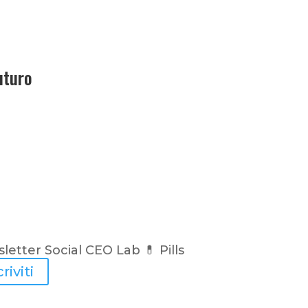
uturo
letter Social CEO Lab 💊
Pills
criviti