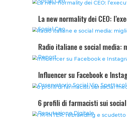
Social Ceo
La new normality dei CEO: l’ex
Social Ceo
Radio italiane e social media:
Report
Influencer su Facebook e Insta
Osservatorio Social Vip
,
Spettaco
6 profili di farmacisti sui soci
Reputazione Digitale