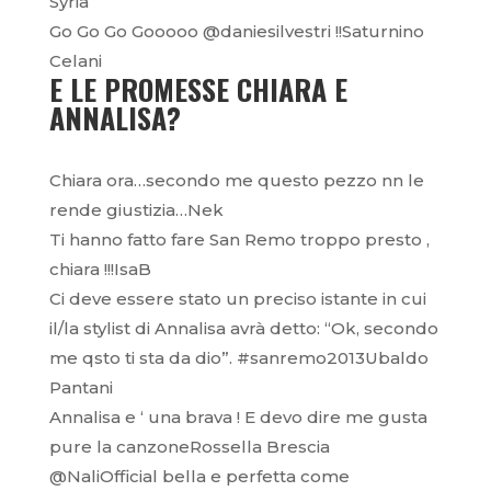
Syria
Go Go Go Gooooo @daniesilvestri !!Saturnino
Celani
E LE PROMESSE CHIARA E
ANNALISA?
Chiara ora…secondo me questo pezzo nn le
rende giustizia…Nek
Ti hanno fatto fare San Remo troppo presto ,
chiara !!!IsaB
Ci deve essere stato un preciso istante in cui
il/la stylist di Annalisa avrà detto: “Ok, secondo
me qsto ti sta da dio”. #sanremo2013Ubaldo
Pantani
Annalisa e ‘ una brava ! E devo dire me gusta
pure la canzoneRossella Brescia
@NaliOfficial bella e perfetta come