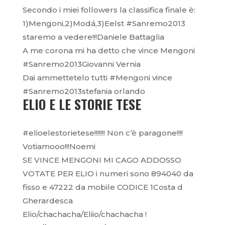
Secondo i miei followers la classifica finale è:
1)Mengoni,2)Modá,3)Eelst #Sanremo2013
staremo a vedere!!!Daniele Battaglia
A me corona mi ha detto che vince Mengoni
#Sanremo2013Giovanni Vernia
Dai ammettetelo tutti #Mengoni vince
#Sanremo2013stefania orlando
ELIO E LE STORIE TESE
#elioelestorietese!!!!!!! Non c’è paragone!!!!
Votiamooo!!!Noemi
SE VINCE MENGONI MI CAGO ADDOSSO
VOTATE PER ELIO i numeri sono 894040 da
fisso e 47222 da mobile CODICE 1Costa d
Gherardesca
Elio/chachacha/Eliio/chachacha !