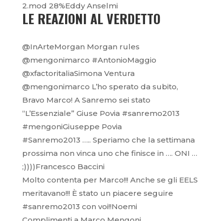
2.mod 28%Eddy Anselmi
LE REAZIONI AL VERDETTO
@InArteMorgan Morgan rules
@mengonimarco #AntonioMaggio
@xfactoritaliaSimona Ventura
@mengonimarco L’ho sperato da subito,
Bravo Marco! A Sanremo sei stato
“L’Essenziale” Giuse Povia #sanremo2013
#mengoniGiuseppe Povia
#Sanremo2013 ….. Speriamo che la settimana
prossima non vinca uno che finisce in …. ONI …
;))))Francesco Baccini
Molto contenta per Marco!!! Anche se gli EELS
meritavano!!! È stato un piacere seguire
#sanremo2013 con voi!!Noemi
Complimenti a Marco Mengoni