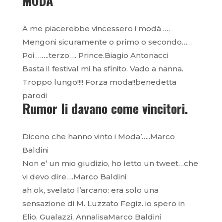
MODA’
A me piacerebbe vincessero i modà ….
Mengoni sicuramente o primo o secondo……
Poi …….terzo…. Prince.Biagio Antonacci
Basta il festival mi ha sfinito. Vado a nanna.
Troppo lungo!!!! Forza moda!!benedetta
parodi
Rumor li davano come vincitori.
Dicono che hanno vinto i Moda’…..Marco
Baldini
Non e’ un mio giudizio, ho letto un tweet…che
vi devo dire….Marco Baldini
ah ok, svelato l’arcano: era solo una
sensazione di M. Luzzato Fegiz. io spero in
Elio, Gualazzi, AnnalisaMarco Baldini