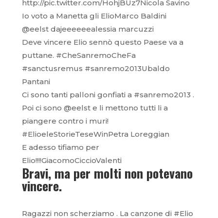
http://pic.twitter.com/HohjBUz7Nicola Savino
Io voto a Manetta gli ElioMarco Baldini
@eelst dajeeeeeealessia marcuzzi
Deve vincere Elio sennò questo Paese va a
puttane. #CheSanremoCheFa
#sanctusremus #sanremo2013Ubaldo
Pantani
Ci sono tanti palloni gonfiati a #sanremo2013 .
Poi ci sono @eelst e li mettono tutti li a
piangere contro i muri!
#ElioeleStorieTeseWinPetra Loreggian
E adesso tifiamo per
Elio!!!!GiacomoCiccioValenti
Bravi, ma per molti non potevano
vincere.
Ragazzi non scherziamo . La canzone di #Elio