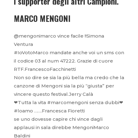
i supporter degli altri Campioni.
MARCO MENGONI
@mengonimarco vince facile !!Simona
Ventura
#IoVotoMarco mandate anche voi un sms con
il codice 03 al num 47222. Grazie di cuore
RTF.FrancescoFacchinetti
Non so dire se sia la più bella ma credo che la
canzone di Mengoni sia la più “giusta” per
vincere questo festival.Jerry Calà
❤Tutta la vita #marcomengoni senza dubbi❤
#loamo …….Francesca Fioretti
se uno dovesse capire chi vince dagli
applausi in sala direbbe MengoniMarco
Baldini