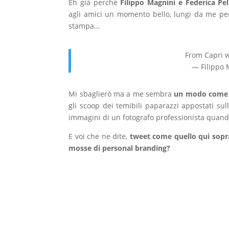
Eh già perché
Filippo Magnini e Federica Pel
agli amici un momento bello, lungi da me pe
stampa…
From Capri wi
— Filippo 
Mi sbaglierò ma a me sembra
un modo come un
gli scoop dei temibili paparazzi appostati sul
immagini di un fotografo professionista quando
E voi che ne dite,
tweet come quello qui sopra
mosse di personal branding?