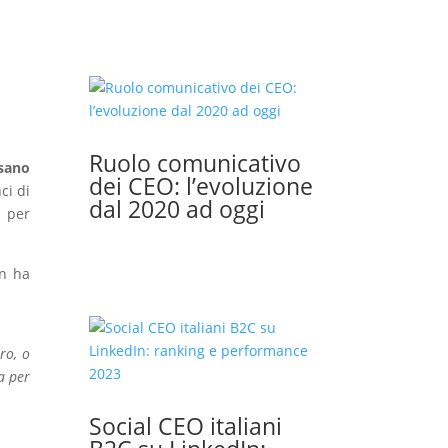
Ruolo comunicativo
ssano
dei CEO: l’evoluzione
ci di
dal 2020 ad oggi
i per
on ha
ro, o
a per
Social CEO italiani