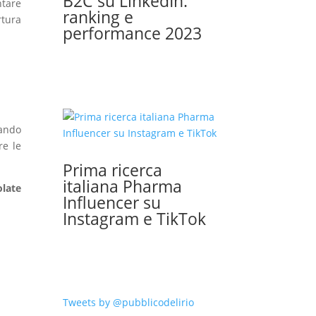
B2C su LinkedIn:
tare
ranking e
rtura
performance 2023
lando
re le
Prima ricerca
italiana Pharma
olate
Influencer su
Instagram e TikTok
Tweets by @pubblicodelirio