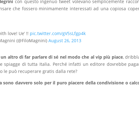
legrini
con questo ingenuo tweet volevano semplicemente raccon
nsare che fossero minimamente interessati ad una copiosa cope
th love! Ue’ !!
pic.twitter.com/gV5sLfgp4k
Magnini (@FiloMagnini)
August 26, 2013
 altro di far parlare di sé nel modo che al vip più piace
, dribb
le spiagge di tutta Italia. Perché infatti un editore dovrebbe paga
 le può recuperare gratis dalla rete?
 sono davvero solo per il puro piacere della condivisione o calc