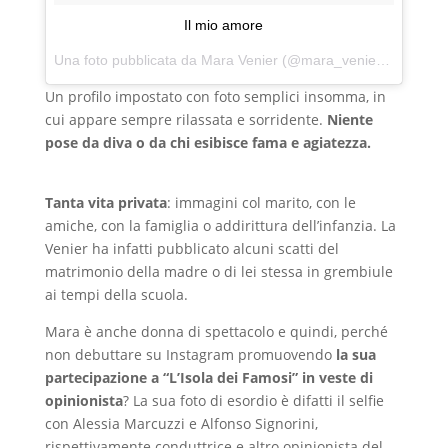
Il mio amore
Una foto pubblicata da Mara Venier (@mara_venier) in data:
G
Un profilo impostato con foto semplici insomma, in
cui appare sempre rilassata e sorridente.
Niente
pose da diva o da chi esibisce fama e agiatezza.
Tanta vita privata
: immagini col marito, con le
amiche, con la famiglia o addirittura dell’infanzia. La
Venier ha infatti pubblicato alcuni scatti del
matrimonio della madre o di lei stessa in grembiule
ai tempi della scuola.
Mara è anche donna di spettacolo e quindi, perché
non debuttare su Instagram promuovendo
la sua
partecipazione a “L’Isola dei Famosi” in veste di
opinionista
? La sua foto di esordio è difatti il selfie
con Alessia Marcuzzi e Alfonso Signorini,
rispettivamente conduttrice e altro opinionista del