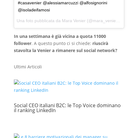
#casavenier @alessiamarcuzzi @alfosignorini
@isoladeifamosi
Una foto pubblicata da Mara Venier (@mara_venier) in data:
G
In una settimana è già vicina a quota 11000
follower
. A questo punto ci si chiede:
riuscirà
stavolta la Venier a rimanere sul social network?
Ultimi Articoli
Social CEO italiani B2C: le Top Voice dominano
il ranking LinkedIn