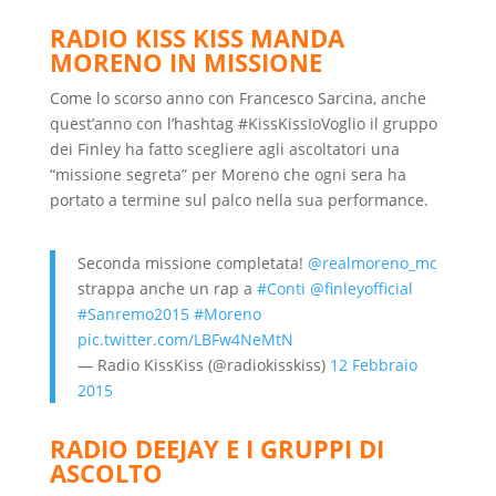
RADIO KISS KISS MANDA
MORENO IN MISSIONE
Come lo scorso anno con Francesco Sarcina, anche
quest’anno con l’hashtag #KissKissIoVoglio il gruppo
dei Finley ha fatto scegliere agli ascoltatori una
“missione segreta” per Moreno che ogni sera ha
portato a termine sul palco nella sua performance.
Seconda missione completata!
@realmoreno_mc
strappa anche un rap a
#Conti
@finleyofficial
#Sanremo2015
#Moreno
pic.twitter.com/LBFw4NeMtN
— Radio KissKiss (@radiokisskiss)
12 Febbraio
2015
RADIO DEEJAY E I GRUPPI DI
ASCOLTO