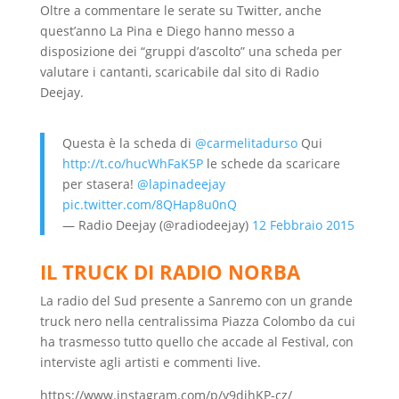
Oltre a commentare le serate su Twitter, anche
quest’anno La Pina e Diego hanno messo a
disposizione dei “gruppi d’ascolto” una scheda per
valutare i cantanti, scaricabile dal sito di Radio
Deejay.
Questa è la scheda di
@carmelitadurso
Qui
http://t.co/hucWhFaK5P
le schede da scaricare
per stasera!
@lapinadeejay
pic.twitter.com/8QHap8u0nQ
— Radio Deejay (@radiodeejay)
12 Febbraio 2015
IL TRUCK DI RADIO NORBA
La radio del Sud presente a Sanremo con un grande
truck nero nella centralissima Piazza Colombo da cui
ha trasmesso tutto quello che accade al Festival, con
interviste agli artisti e commenti live.
https://www.instagram.com/p/y9dihKP-cz/