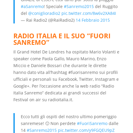
#aSanremo
! Speciale
#Sanremo2015
del Ruggito
del
@coniglioradio2
pic.twitter.com/8w6v2XA84I
— Rai Radio2 (@RaiRadio2)
14 Febbraio 2015
RADIO ITALIA E IL SUO “FUORI
SANREMO”
Il Grand Hotel De Londres ha ospitato Mario Volanti e
speaker come Paola Gallo, Mauro Marino, Enzo
Miccio e Daniele Bossari che durante le dirette
hanno dato vita all’hashtag #fuorisanremo sui profili
ufficiali e personali su Facebook, Twitter, Instagram e
Google+. Per l’occasione anche la web radio “Radio
Italia Sanremo” dedicata ai grandi successi del
Festival on air su radioitalia.it.
Ecco tutti gli ospiti del nostro ultimo pomeriggio
sanremese! 🙂 Non perdete
#FuoriSanremo
dalle
14
#Sanremo2015
pic.twitter.com/y9FGQEU9pZ