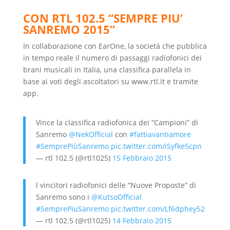
CON RTL 102.5 “SEMPRE PIU’
SANREMO 2015”
In collaborazione con EarOne, la società che pubblica
in tempo reale il numero di passaggi radiofonici dei
brani musicali in Italia, una classifica parallela in
base ai voti degli ascoltatori su www.rtl.it e tramite
app.
Vince la classifica radiofonica dei “Campioni” di
Sanremo
@NekOfficial
con
#fattiavantiamore
#SemprePiùSanremo
pic.twitter.com/iSyfke5cpn
— rtl 102.5 (@rtl1025)
15 Febbraio 2015
l vincitori radiofonici delle “Nuove Proposte” di
Sanremo sono i
@KutsoOfficial
#SemprePiuSanremo
pic.twitter.com/Lf6dphey52
— rtl 102.5 (@rtl1025)
14 Febbraio 2015