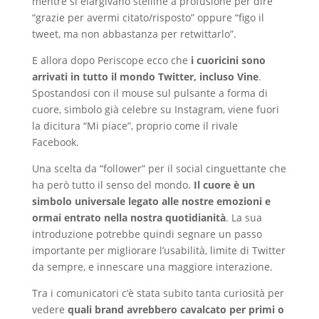
mentre si elargivano stelline a profusione per dire
“grazie per avermi citato/risposto” oppure “figo il
tweet, ma non abbastanza per retwittarlo”.
E allora dopo Periscope ecco che
i cuoricini sono
arrivati in tutto il mondo Twitter, incluso Vine
.
Spostandosi con il mouse sul pulsante a forma di
cuore, simbolo già celebre su Instagram, viene fuori
la dicitura “Mi piace”, proprio come il rivale
Facebook.
Una scelta da “follower” per il social cinguettante che
ha però tutto il senso del mondo.
Il cuore è un
simbolo universale legato alle nostre emozioni e
ormai entrato nella nostra quotidianità
. La sua
introduzione potrebbe quindi segnare un passo
importante per migliorare l’usabilità, limite di Twitter
da sempre, e innescare una maggiore interazione.
Tra i comunicatori c’è stata subito tanta curiosità per
vedere
quali brand avrebbero cavalcato per primi o