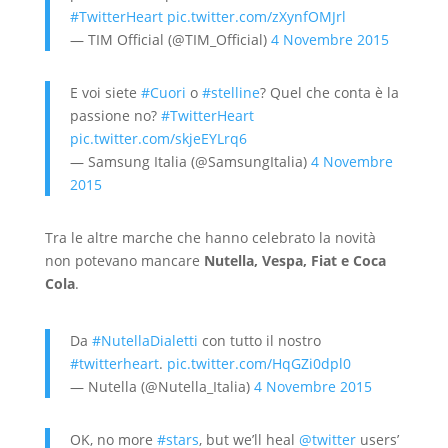
#TwitterHeart
pic.twitter.com/zXynfOMJrl
— TIM Official (@TIM_Official)
4 Novembre 2015
E voi siete
#Cuori
o
#stelline
? Quel che conta è la
passione no?
#TwitterHeart
pic.twitter.com/skjeEYLrq6
— Samsung Italia (@SamsungItalia)
4 Novembre
2015
Tra le altre marche che hanno celebrato la novità
non potevano mancare
Nutella, Vespa, Fiat e Coca
Cola
.
Da
#NutellaDialetti
con tutto il nostro
#twitterheart
.
pic.twitter.com/HqGZi0dpl0
— Nutella (@Nutella_Italia)
4 Novembre 2015
OK, no more
#stars
, but we’ll heal
@twitter
users’