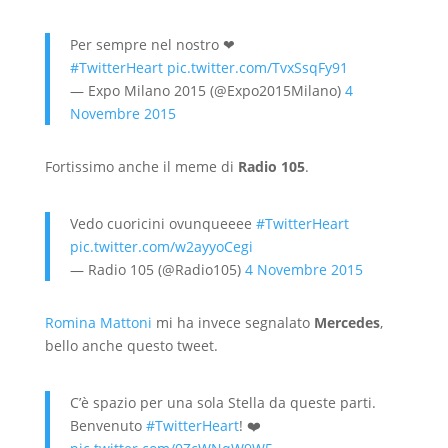
Per sempre nel nostro ❤
#TwitterHeart
pic.twitter.com/TvxSsqFy91
— Expo Milano 2015 (@Expo2015Milano)
4
Novembre 2015
Fortissimo anche il meme di
Radio 105
.
Vedo cuoricini ovunqueeee
#TwitterHeart
pic.twitter.com/w2ayyoCegi
— Radio 105 (@Radio105)
4 Novembre 2015
Romina Mattoni
mi ha invece segnalato
Mercedes
,
bello anche questo tweet.
C’è spazio per una sola Stella da queste parti.
Benvenuto
#TwitterHeart
! ❤️