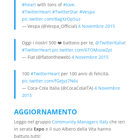
#heart
with tons of
#love
.
#TwitterHeart
#TwitterStar
#Vespa
pic.twitter.com/8agXzOpSuz
— Vespa (@Vespa_Official)
4 Novembre 2015
Oggi i nostri 500 ❤️ battono per te,
@TwitterItalia
!
#TwitterHeart
pic.twitter.com/6TOMozwZpI
— Fiat (@fiatontheweb)
4 Novembre 2015
100
#TwitterHeart
per 100 anni di felicità.
pic.twitter.com/fGeJyz7N6s
— Coca-Cola Italia (@CocaColaITA)
4 Novembre
2015
AGGIORNAMENTO
Leggo nel gruppo
Community Managers Italy
che ieri
in serata
Expo
e il suo Albero della Vita hanno
battuto tutti!