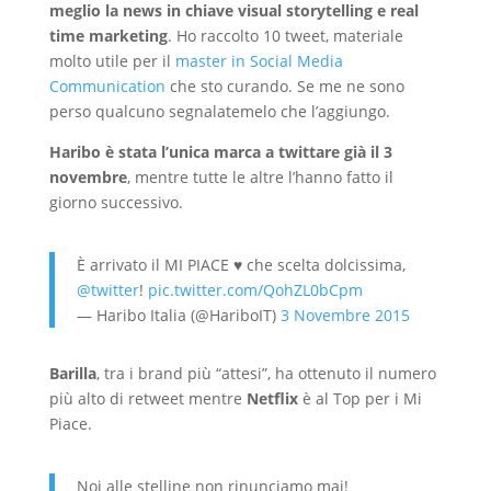
meglio la news in chiave visual storytelling e real
time marketing
. Ho raccolto 10 tweet, materiale
molto utile per il
master in Social Media
Communication
che sto curando. Se me ne sono
perso qualcuno segnalatemelo che l’aggiungo.
Haribo è stata l’unica marca a twittare già il 3
novembre
, mentre tutte le altre l’hanno fatto il
giorno successivo.
È arrivato il MI PIACE ♥ che scelta dolcissima,
@twitter
!
pic.twitter.com/QohZL0bCpm
— Haribo Italia (@HariboIT)
3 Novembre 2015
Barilla
, tra i brand più “attesi”, ha ottenuto il numero
più alto di retweet mentre
Netflix
è al Top per i Mi
Piace.
Noi alle stelline non rinunciamo mai!