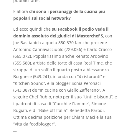
pubblicitarie.
E allora
chi sono i personaggi della cucina più
popolari sui social network?
Ed ecco quindi che
su Facebook il podio vede il
dominio assoluto dei giudici di Masterchef 5
, con
Joe Bastianich a quota 850.370 fan che precede
Antonino Cannavacciuolo (729.056) e Carlo Cracco
(665.072). Popolarissimo anche Renato Ardovino
(555.580), artista delle torte di casa Real Time, che
strappa di un soffio il quarto posto a Alessandro
Borghese (549.241), in onda con “4 ristoranti” e
“Kitchen Sound”, e la blogger Sonia Peronaci
(543.387) de “In cucina con Giallo Zafferano”. A
seguire Chef Rubio, noto per il suo “Unti e bisunti”, e
i padroni di casa di “Cuochi e Fiamme”, Simone
Rugiati, e di “Bake off Italia”, Benedetta Parodi.
Ottima decima posizione per Chiara Maci e la sua
“Vita da foodblogger”.