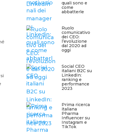
quali sono e
come
abbatterle
i
Ruolo
comunicativo
dei CEO:
l’evoluzione
ché
dal 2020 ad
oggi
Social CEO
italiani B2C su
LinkedIn:
si
ranking e
e
performance
2023
Prima ricerca
italiana
Pharma
Influencer su
Instagram e
TikTok