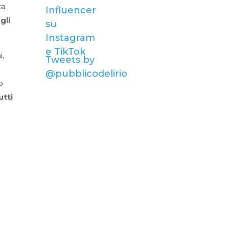
ta
gli
i,
Tweets by
@pubblicodelirio
o
utti