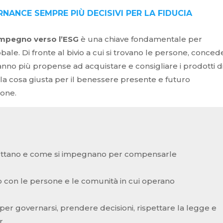
NANCE SEMPRE PIÙ DECISIVI PER LA FIDUCIA
’impegno verso l’ESG
è una chiave fondamentale per
ale. Di fronte al bivio a cui si trovano le persone, conced
ranno più propense ad acquistare e consigliare i prodotti d
 la cosa giusta per il benessere presente e futuro
sone.
fruttano e come si impegnano per compensarle
o con le persone e le comunità in cui operano
 per governarsi, prendere decisioni, rispettare la legge e
r