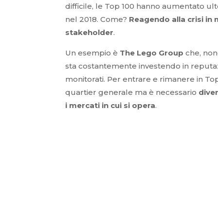
difficile, le Top 100 hanno aumentato ul
nel 2018. Come?
Reagendo alla crisi in
stakeholder
.
Un esempio è
The Lego Group
che, nono
sta costantemente investendo in reputazi
monitorati. Per entrare e rimanere in To
quartier generale ma è necessario
diven
i mercati in cui si opera
.