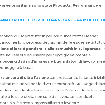
e aree prioritarie sono state Products, Performance e
I MANAGER DELLE TOP 100 HANNO ANCORA MOLTO D
condo cui soprattutto in periodi di incertezza i leader
carico nei loro processi decisionali delle esigenze di tutti g
ione ai loro dipendenti e alle comunità in cui operano
. 
e nell’essere ed essere percepiti globalmente e
me
buoni cittadini d’impresa e buoni datori di lavoro
, are
punteggi più bassi.
re ancora di più all’azione
concretizzando le tante iniziat
isultati misurabili per le diverse comunità. Sul luogo di lav
ei dipendenti e tenerne conto all’interno delle loro visi
te e lo stile di vita non solo dei lavoratori cosiddetti
oto o si è trovato impossibilitato a lavorare.