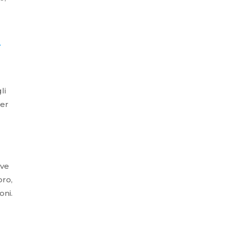
A
li
Per
e
ive
oro,
oni.