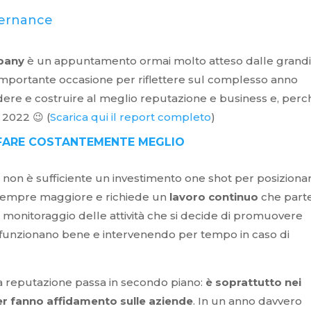
pany
è un appuntamento ormai molto atteso dalle grand
importante occasione per riflettere sul complesso anno
endere e costruire al meglio reputazione e business e, per
 2022 😉 (
Scarica qui il report completo
)
A FARE COSTANTEMENTE MEGLIO
 non è sufficiente un investimento one shot per posizionar
 sempre maggiore e richiede un
lavoro continuo
che part
il monitoraggio delle attività che si decide di promuovere
funzionano bene e intervenendo per tempo in caso di
la reputazione passa in secondo piano:
è soprattutto nei
der fanno affidamento sulle aziende
. In un anno davvero