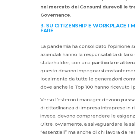
nel mercato dei Consumi durevoli le tr
Governance
.
3. SU CITIZENSHIP E WORKPLACE 
FARE
La pandemia ha consolidato l’opinione se
aziendali hanno la responsabilità di farsi 
stakeholder, con una
particolare attenz
questo devono impegnarsi costantement
localmente da tutte le generazioni co
dove anche le Top 100 hanno ricevuto i 
Verso l’esterno i manager devono
passa
di cittadinanza di impresa intraprese in r
invece, devono comprendere le esigenze d
Oltre, ovviamente, a salvaguardare la salu
“essenziali” ma anche di chi lavora da rem