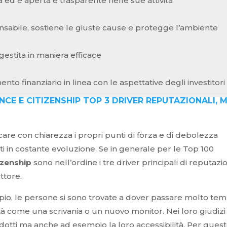
a ed è aperta e trasparente nelle sue attività
sabile, sostiene le giuste cause e protegge l’ambiente
stita in maniera efficace
o finanziario in linea con le aspettative degli investitori
NCE E CITIZENSHIP TOP 3 DRIVER REPUTAZIONALI, 
icare con chiarezza i propri punti di forza e di debolezza
ti in costante evoluzione. Se in generale per le Top 100
izenship
sono nell’ordine i tre driver principali di reputazi
ttore.
pio, le persone si sono trovate a dover passare molto te
à come una scrivania o un nuovo monitor. Nei loro giudizi
odotti ma anche ad esempio la loro accessibilità. Per quest