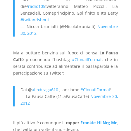
di@
radio105
twitteranno Matteo Piccoli, Lia
Senzacieli, Comeprincipino, Gpl finito e It’s Betty
#twitandshout
— Nicola brunialti (@Nicolabrunialti)
Novembre
30, 2012
Ma a buttare benzina sul fuoco ci pensa
La Pausa
Caffè
proponendo l’hashtag
#ClonailFormat
, che in
serata contribuisce ad alimentare il passaparola e la
partecipazione su Twitter:
Dai @
alexbraga610
, lanciamo
#ClonailFormat
!
— La Pausa Caffè (@LaPausaCaffe)
Novembre 30,
2012
Il più attivo è comunque il
rapper
Frankie Hi Nrg Mc
,
che twitta più volte il suo sdegno: