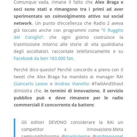
Comunque vada, rimane il fatto che
Alex Braga e
soci sono stati e rimangono tra i primi ad aver
sperimentato un coinvolgimento attivo sui social
network
. Un punto d’eccellenza che Radio 2 aveva
già toccato anche con programmi come “
Il Ruggito
del Coniglio
“, che ogni giorno costruisce la
trasmissione intorno alle storie di vita quotidiana
degli ascoltatori, raccontate telefonicamente e su
Facebook da ben 183.000 fan
.
Perché dico questo? Perché concordo a pieno con il
tweet che Alex Braga ha mandato ai manager RAI
Giancarlo Leone
e
Andrea Vianello
: #TwitAndShout
dimostra che,
in termini di innovazione, il servizio
pubblico può e deve rimanere per le radio
commerciali il concorrente da battere
:
Gli editori DEVONO considerare la RAI un
competitor x innovazione.Meta
raggiungibilissima @
giankaleone
@
andreavianel