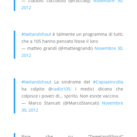
— claudio coccoluto (@coccodj)
Novembre 30,
2012
#twitandshout
è talmente un programma di tutti,
che a 105 hanno pensato fosse il loro
— matteo grandi (@matteograndi)
Novembre 30,
2012
#twitandshout
La sindrome del
#CopiaeIncolla
ha colpito @
radio105
: i medici dicono che
colpisce i poveri di… spirito. Non esiste vaccino.
— Marco Stancati (@MarcoStancati)
Novembre
30, 2012
Pare che su “TweetandShout”