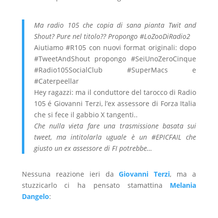
Ma radio 105 che copia di sana pianta Twit and
Shout? Pure nel titolo?? Propongo #LoZooDiRadio2
Aiutiamo #R105 con nuovi format originali: dopo
#TweetAndShout propongo #SeiUnoZeroCinque
#Radio105SocialClub #SuperMacs e
#Caterpeellar
Hey ragazzi: ma il conduttore del tarocco di Radio
105 é Giovanni Terzi, l’ex assessore di Forza Italia
che si fece il gabbio X tangenti..
Che nulla vieta fare una trasmissione basata sui
tweet, ma intitolarla uguale è un #EPICFAIL che
giusto un ex assessore di FI potrebbe…
Nessuna reazione ieri da
Giovanni Terzi
, ma a
stuzzicarlo ci ha pensato stamattina
Melania
Dangelo
: