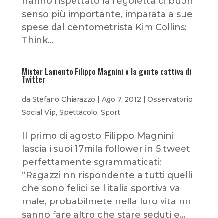
hanno rispettato la regoletta di buon
senso più importante, imparata a sue
spese dal centometrista Kim Collins:
Think...
Mister Lamento Filippo Magnini e la gente cattiva di
Twitter
da
Stefano Chiarazzo
|
Ago 7, 2012
|
Osservatorio
Social Vip
,
Spettacolo
,
Sport
Il primo di agosto Filippo Magnini
lascia i suoi 17mila follower in 5 tweet
perfettamente sgrammaticati:
“Ragazzi nn rispondente a tutti quelli
che sono felici se l italia sportiva va
male, probabilmete nella loro vita nn
sanno fare altro che stare seduti e...